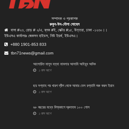
সম্পাদক ও প্রকাশক
রুকুন-উদ-দৌলা সোহেল
বাসা #২৩, রোড় # ২/এ, ব্লক #ই, সেক্টর #১৫, উত্তরা, ঢাকা -১২৩০।।
ইউএসএ কার্যালয়ঃ জেকসন হাইডস, নিউ ইয়র্ক, ইউএসএ।
+880 1901-853 833
tbn71news@gmail.com
আলোচিত মাসুদ হত্যা মামলার আসামি আইয়ুব আটক
১ মাস আগে
ছয় সপ্তাহ পর খারগ দ্বীপ থেকে আবার তেল রপ্তানি শুরু করল ইরান
১ মাস আগে
৬৮ বছরের মধ্যে বিশ্বকাপে দ্রুততম ১০০ গোল
১ মাস আগে