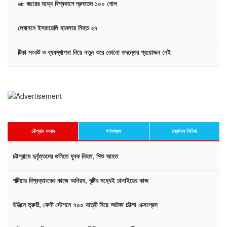
৬৮ বছরের মধ্যে বিশ্বকাপে দ্রুততম ১০০ গোল
লেবাননে ইসরায়েলি হামলায় নিহত ২৭
টিকা সংকট ও ব্যবস্থাপনা নিয়ে নতুন করে কোনো তদন্তের প্রয়োজন নেই
চট্টগ্রাম সংবাদ
গণমাধ্যম
স্যোসাল মিডিয়া
চট্টগ্রামে দুর্বৃত্তদের গুলিতে যুবক নিহত, শিশু আহত
পটিয়ায় বিশ্বব্যাংকের কাজে অনিয়ম, বৃষ্টির মধ্যেই ঢালাইয়ের কাজ
ইঞ্জিনে ত্রুটি, ফেনী স্টেশনে ৭০০ যাত্রী নিয়ে আটকা চট্টলা এক্সপ্রেস