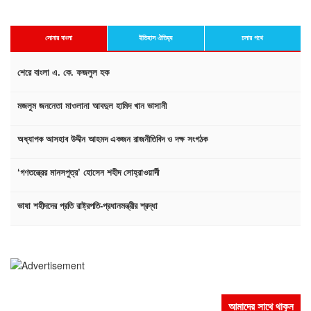
সোনার বাংলা
ইতিহাস ঐতিহ্য
চলার পথে
শেরে বাংলা এ. কে. ফজলুল হক
মজলুম জননেতা মাওলানা আবদুল হামিদ খান ভাসানী
অধ্যাপক আসহাব উদ্দীন আহমদ একজন রাজনীতিবিদ ও দক্ষ সংগঠক
‘গণতন্ত্রের মানসপুত্র’ হোসেন শহীদ সোহ্‌রাওয়ার্দী
ভাষা শহীদদের প্রতি রাষ্ট্রপতি-প্রধানমন্ত্রীর শ্রদ্ধা
আমাদের সাথে থাকুন