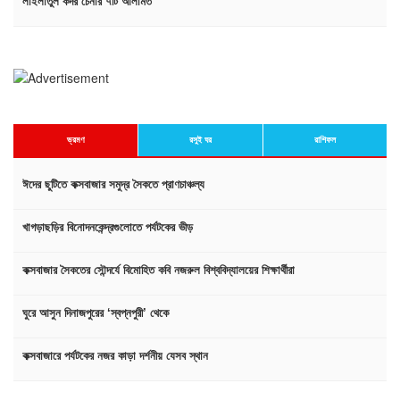
লাইলাতুল কদর চেনার ৭টি আলামত
ভ্রমণ
রসুই ঘর
রাশিফল
ঈদের ছুটিতে কক্সবাজার সমুদ্র সৈকতে প্রাণচাঞ্চল্য
খাগড়াছড়ির বিনোদনকেন্দ্রগুলোতে পর্যটকের ভীড়
কক্সবাজার সৈকতের সৌন্দর্যে বিমোহিত কবি নজরুল বিশ্ববিদ্যালয়ের শিক্ষার্থীরা
ঘুরে আসুন দিনাজপুরের ‘স্বপ্নপুরী’ থেকে
কক্সবাজারে পর্যটকের নজর কাড়া দর্শনীয় যেসব স্থান