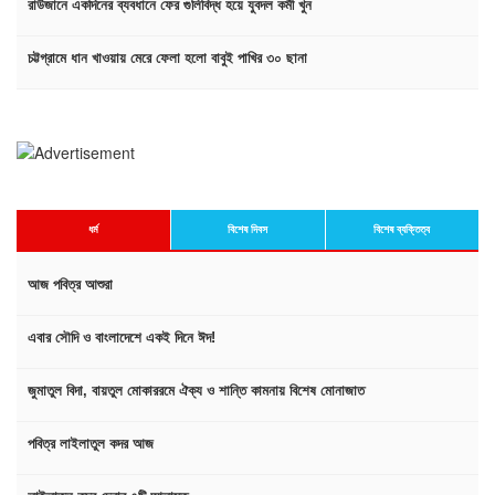
রাউজানে একদিনের ব্যবধানে ফের গুলিবিদ্ধ হয়ে যুবদল কর্মী খুন
চট্টগ্রামে ধান খাওয়ায় মেরে ফেলা হলো বাবুই পাখির ৩০ ছানা
ধর্ম
বিশেষ দিবস
বিশেষ ব্যক্তিত্ব
আজ পবিত্র আশুরা
এবার সৌদি ও বাংলাদেশে একই দিনে ঈদ!
জুমাতুল বিদা, বায়তুল মোকাররমে ঐক্য ও শান্তি কামনায় বিশেষ মোনাজাত
পবিত্র লাইলাতুল কদর আজ