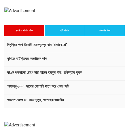
কৃষি ও খামার বাড়ি
হাট বাজার
চাকরির খবর
বিলুপ্তির পথে জিআই সনদপ্রাপ্ত ধান ‘রাতাবোরো’
কৃষিতে হাইব্রিডের বহুজাতিক ফাঁদ
কাণ্ড ঝলসানো রোগে মারা যাচ্ছে তরমুজ গাছ, দুশ্চিন্তায় কৃষক
‘বঙ্গবন্ধু-১০০’ জাতের সোনালি ধানে ভরে গেছে জমি
অজ্ঞাত রোগে ৪০ গরুর মৃত্যু, আতঙ্কে খামারিরা