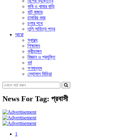
বিশেষ ব্যক্তিত্ব
কৃষি ও খামার বাড়ি
হাট বাজার
চাকরির খবর
চলার পথে
তুলি সাহিত্য পত্র
আরো
স্বাস্থ্য
শিক্ষাঙ্গন
ক্রীড়াঙ্গন
বিজ্ঞান ও প্রযুক্তি
ধর্ম
গণমাধ্যম
স্যোসাল মিডিয়া
News For Tag: প্রবাসী
1