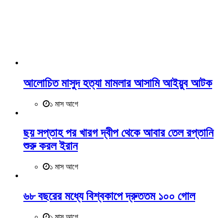
বাসা #২৩, রোড় # ২/এ, ব্লক #ই, সেক্টর #১৫, উত্তরা, ঢাকা -১২৩০।।
ইউএসএ কার্যালয়ঃ জেকসন হাইডস, নিউ ইয়র্ক, ইউএসএ।
+880 1901-853 833
tbn71news@gmail.com
আলোচিত মাসুদ হত্যা মামলার আসামি আইয়ুব আটক
১ মাস আগে
ছয় সপ্তাহ পর খারগ দ্বীপ থেকে আবার তেল রপ্তানি
শুরু করল ইরান
১ মাস আগে
৬৮ বছরের মধ্যে বিশ্বকাপে দ্রুততম ১০০ গোল
১ মাস আগে