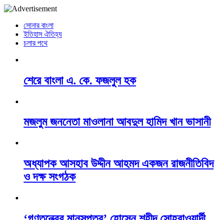
সোনার বাংলা
ইতিহাস ঐতিহ্য
চলার পথে
শেরে বাংলা এ. কে. ফজলুল হক
মজলুম জননেতা মাওলানা আবদুল হামিদ খান ভাসানী
অধ্যাপক আসহাব উদ্দীন আহমদ একজন রাজনীতিবিদ
ও দক্ষ সংগঠক
‘গণতন্ত্রের মানসপুত্র’ হোসেন শহীদ সোহ্‌রাওয়ার্দী