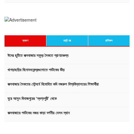
ভ্রমণ
রসুই ঘর
রাশিফল
ঈদের ছুটিতে কক্সবাজার সমুদ্র সৈকতে প্রাণচাঞ্চল্য
খাগড়াছড়ির বিনোদনকেন্দ্রগুলোতে পর্যটকের ভীড়
কক্সবাজার সৈকতের সৌন্দর্যে বিমোহিত কবি নজরুল বিশ্ববিদ্যালয়ের শিক্ষার্থীরা
ঘুরে আসুন দিনাজপুরের ‘স্বপ্নপুরী’ থেকে
কক্সবাজারে পর্যটকের নজর কাড়া দর্শনীয় যেসব স্থান