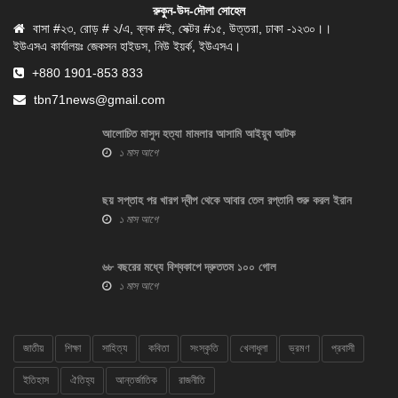
রুকুন-উদ-দৌলা সোহেল
বাসা #২৩, রোড় # ২/এ, ব্লক #ই, সেক্টর #১৫, উত্তরা, ঢাকা -১২৩০।।
ইউএসএ কার্যালয়ঃ জেকসন হাইডস, নিউ ইয়র্ক, ইউএসএ।
+880 1901-853 833
tbn71news@gmail.com
আলোচিত মাসুদ হত্যা মামলার আসামি আইয়ুব আটক
১ মাস আগে
ছয় সপ্তাহ পর খারগ দ্বীপ থেকে আবার তেল রপ্তানি শুরু করল ইরান
১ মাস আগে
৬৮ বছরের মধ্যে বিশ্বকাপে দ্রুততম ১০০ গোল
১ মাস আগে
জাতীয়
শিক্ষা
সাহিত্য
কবিতা
সংস্কৃতি
খেলাধুলা
ভ্রমণ
প্রবাসী
ইতিহাস
ঐতিহ্য
আন্তর্জাতিক
রাজনীতি