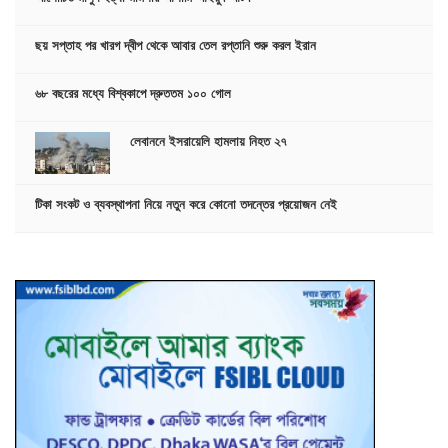
ছয় সপ্তাহ পর খারগ দ্বীপ থেকে আবার তেল রপ্তানি শুরু করল ইরান
৬৮ বছরের মধ্যে বিশ্বকাপে দ্রুততম ১০০ গোল
লেবাননে ইসরায়েলি হামলায় নিহত ২৭
টিকা সংকট ও ব্যবস্থাপনা নিয়ে নতুন করে কোনো তদন্তের প্রয়োজন নেই