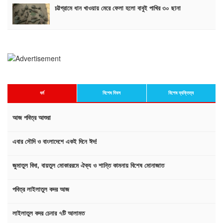
চট্টগ্রামে ধান খাওয়ায় মেরে ফেলা হলো বাবুই পাখির ৩০ ছানা
ধর্ম
বিশেষ দিবস
বিশেষ ব্যক্তিত্ব
আজ পবিত্র আশুরা
এবার সৌদি ও বাংলাদেশে একই দিনে ঈদ!
জুমাতুল বিদা, বায়তুল মোকাররমে ঐক্য ও শান্তি কামনায় বিশেষ মোনাজাত
পবিত্র লাইলাতুল কদর আজ
লাইলাতুল কদর চেনার ৭টি আলামত