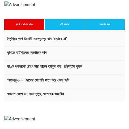
কৃষি ও খামার বাড়ি
হাট বাজার
চাকরির খবর
বিলুপ্তির পথে জিআই সনদপ্রাপ্ত ধান ‘রাতাবোরো’
কৃষিতে হাইব্রিডের বহুজাতিক ফাঁদ
কাণ্ড ঝলসানো রোগে মারা যাচ্ছে তরমুজ গাছ, দুশ্চিন্তায় কৃষক
‘বঙ্গবন্ধু-১০০’ জাতের সোনালি ধানে ভরে গেছে জমি
অজ্ঞাত রোগে ৪০ গরুর মৃত্যু, আতঙ্কে খামারিরা