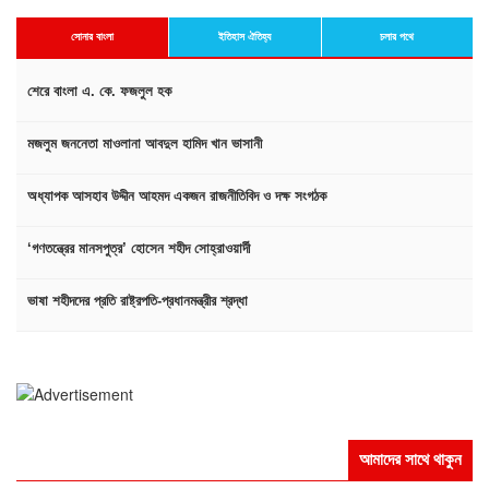
সোনার বাংলা
ইতিহাস ঐতিহ্য
চলার পথে
শেরে বাংলা এ. কে. ফজলুল হক
মজলুম জননেতা মাওলানা আবদুল হামিদ খান ভাসানী
অধ্যাপক আসহাব উদ্দীন আহমদ একজন রাজনীতিবিদ ও দক্ষ সংগঠক
‘গণতন্ত্রের মানসপুত্র’ হোসেন শহীদ সোহ্‌রাওয়ার্দী
ভাষা শহীদদের প্রতি রাষ্ট্রপতি-প্রধানমন্ত্রীর শ্রদ্ধা
আমাদের সাথে থাকুন