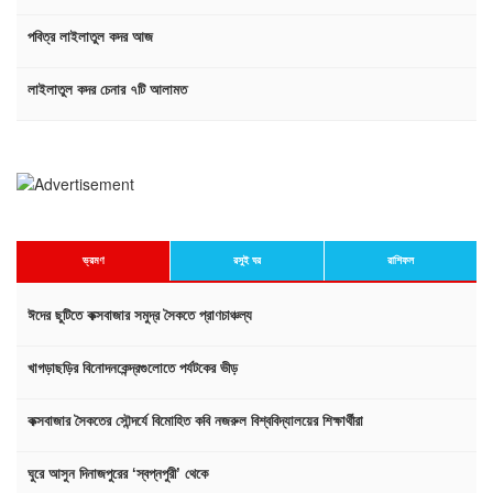
পবিত্র লাইলাতুল কদর আজ
লাইলাতুল কদর চেনার ৭টি আলামত
ভ্রমণ
রসুই ঘর
রাশিফল
ঈদের ছুটিতে কক্সবাজার সমুদ্র সৈকতে প্রাণচাঞ্চল্য
খাগড়াছড়ির বিনোদনকেন্দ্রগুলোতে পর্যটকের ভীড়
কক্সবাজার সৈকতের সৌন্দর্যে বিমোহিত কবি নজরুল বিশ্ববিদ্যালয়ের শিক্ষার্থীরা
ঘুরে আসুন দিনাজপুরের ‘স্বপ্নপুরী’ থেকে