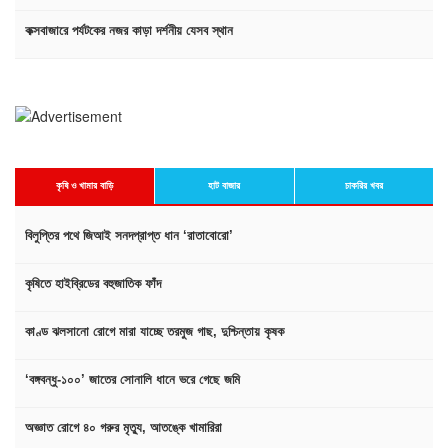
কক্সবাজারে পর্যটকের নজর কাড়া দর্শনীয় যেসব স্থান
কৃষি ও খামার বাড়ি
হাট বাজার
চাকরির খবর
বিলুপ্তির পথে জিআই সনদপ্রাপ্ত ধান ‘রাতাবোরো’
কৃষিতে হাইব্রিডের বহুজাতিক ফাঁদ
কাণ্ড ঝলসানো রোগে মারা যাচ্ছে তরমুজ গাছ, দুশ্চিন্তায় কৃষক
‘বঙ্গবন্ধু-১০০’ জাতের সোনালি ধানে ভরে গেছে জমি
অজ্ঞাত রোগে ৪০ গরুর মৃত্যু, আতঙ্কে খামারিরা