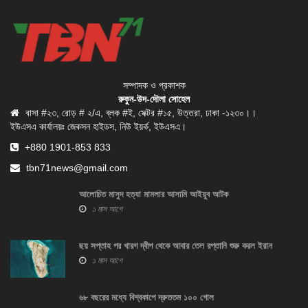
সম্পাদক ও প্রকাশক
রুকুন-উদ-দৌলা সোহেল
বাসা #২৩, রোড় # ২/এ, ব্লক #ই, সেক্টর #১৫, উত্তরা, ঢাকা -১২৩০।।
ইউএসএ কার্যালয়ঃ জেকসন হাইডস, নিউ ইয়র্ক, ইউএসএ।
+880 1901-853 833
tbn71news@gmail.com
আলোচিত মাসুদ হত্যা মামলার আসামি আইয়ুব আটক
১ মাস আগে
ছয় সপ্তাহ পর খারগ দ্বীপ থেকে আবার তেল রপ্তানি শুরু করল ইরান
১ মাস আগে
৬৮ বছরের মধ্যে বিশ্বকাপে দ্রুততম ১০০ গোল