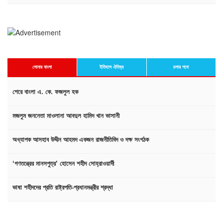
সোনার বাংলা
ইতিহাস ঐতিহ্য
চলার পথে
শেরে বাংলা এ. কে. ফজলুল হক
মজলুম জননেতা মাওলানা আবদুল হামিদ খান ভাসানী
অধ্যাপক আসহাব উদ্দীন আহমদ একজন রাজনীতিবিদ ও দক্ষ সংগঠক
‘গণতন্ত্রের মানসপুত্র’ হোসেন শহীদ সোহ্‌রাওয়ার্দী
ভাষা শহীদদের প্রতি রাষ্ট্রপতি-প্রধানমন্ত্রীর শ্রদ্ধা