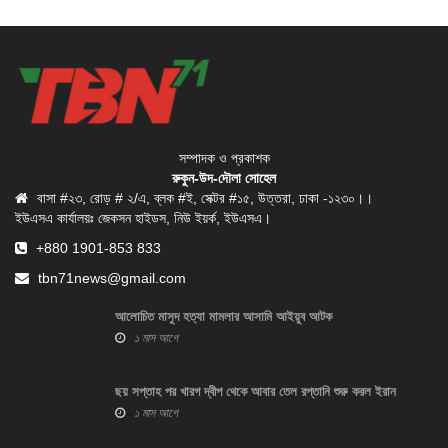
সম্পাদক ও প্রকাশক
রুকুন-উদ-দৌলা সোহেল
বাসা #২৩, রোড় # ২/এ, ব্লক #ই, সেক্টর #১৫, উত্তরা, ঢাকা -১২৩০।।
ইউএসএ কার্যালয়ঃ জেকসন হাইডস, নিউ ইয়র্ক, ইউএসএ।
+880 1901-853 833
tbn71news@gmail.com
আলোচিত মাসুদ হত্যা মামলার আসামি আইয়ুব আটক
১ মাস আগে
ছয় সপ্তাহ পর খারগ দ্বীপ থেকে আবার তেল রপ্তানি শুরু করল ইরান
১ মাস আগে