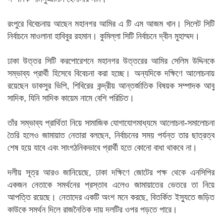
রংপুরে বিবেচনায় আছেন মহানগর আমির এ টি এম আজম খান। সিলেট সিটি
নির্বাচনে মাওলানা হাবিবুর রহমান। কুমিল্লা সিটি নির্বাচনে দ্বীন মুহাম্মদ।
ঢাকা উত্তর সিটি করপোরেশনে মহানগর উত্তরের আমির সেলিম উদ্দিনকে
সম্ভাব্য প্রার্থী হিসেবে বিবেচনা করা হচ্ছে। অন্যদিকে দক্ষিণে আলোচনায়
রয়েছেন ডাকসুর ভিপি, শিবিরের কন্দ্রীয় আন্তর্জাতিক বিষয়ক সম্পাদক আবু
সাদিক, যিনি সাদিক কায়েম নামে বেশি পরিচিত।
তাঁর সম্ভাব্য প্রার্থিতা নিয়ে সামাজিক যোগাযোগমাধ্যমে আলোচনা-সমালোচনা
তৈরি হলেও জামায়াত নেতারা বলছেন, নির্বাচনের সময় পর্যন্ত তার ছাত্রত্ব
শেষ হয়ে যাবে এবং সাংগঠনিকভাবে প্রার্থী হতে কোনো বাধা থাকবে না।
দলীয় সূত্র আরও জানিয়েছে, ঢাকা দক্ষিণে জোটের পক্ষ থেকে এনসিপির
একজন নেতাকে সমর্থনের প্রস্তাব এলেও জামায়াতের ভেতরে তা নিয়ে
আপত্তি রয়েছে। নেতাদের একটি অংশ মনে করছে, বিতর্কিত ইস্যুতে জড়িত
কাউকে সমর্থন দিলে রাজনৈতিক দায় দলটির ওপর পড়তে পারে।