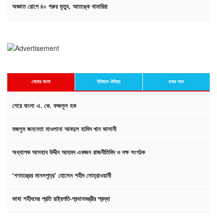
অজ্ঞাত রোগে ৪০ গরুর মৃত্যু, আতঙ্কে খামারিরা
সোনার বাংলা
ইতিহাস ঐতিহ্য
চলার পথে
শেরে বাংলা এ. কে. ফজলুল হক
মজলুম জননেতা মাওলানা আবদুল হামিদ খান ভাসানী
অধ্যাপক আসহাব উদ্দীন আহমদ একজন রাজনীতিবিদ ও দক্ষ সংগঠক
‘গণতন্ত্রের মানসপুত্র’ হোসেন শহীদ সোহ্‌রাওয়ার্দী
ভাষা শহীদদের প্রতি রাষ্ট্রপতি-প্রধানমন্ত্রীর শ্রদ্ধা