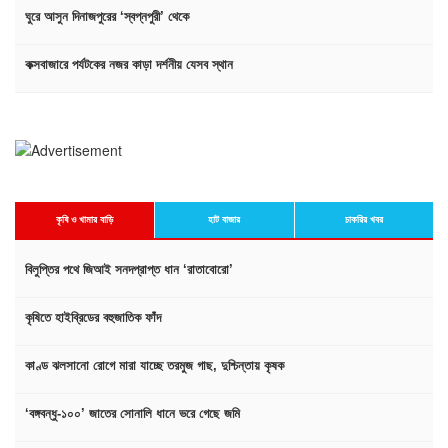
ঘুরে আসুন দিনাজপুরের ‘স্বপ্নপুরী’ থেকে
কক্সবাজারে পর্যটকের নজর কাড়া দর্শনীয় যেসব স্থান
কৃষি ও খামার বাড়ি
হাট বাজার
চাকরির খবর
বিলুপ্তির পথে জিআই সনদপ্রাপ্ত ধান ‘রাতাবোরো’
কৃষিতে হাইব্রিডের বহুজাতিক ফাঁদ
কাণ্ড ঝলসানো রোগে মারা যাচ্ছে তরমুজ গাছ, দুশ্চিন্তায় কৃষক
‘বঙ্গবন্ধু-১০০’ জাতের সোনালি ধানে ভরে গেছে জমি