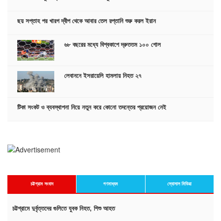
ছয় সপ্তাহ পর খারগ দ্বীপ থেকে আবার তেল রপ্তানি শুরু করল ইরান
৬৮ বছরের মধ্যে বিশ্বকাপে দ্রুততম ১০০ গোল
লেবাননে ইসরায়েলি হামলায় নিহত ২৭
টিকা সংকট ও ব্যবস্থাপনা নিয়ে নতুন করে কোনো তদন্তের প্রয়োজন নেই
চট্টগ্রাম সংবাদ
গণমাধ্যম
স্যোসাল মিডিয়া
চট্টগ্রামে দুর্বৃত্তদের গুলিতে যুবক নিহত, শিশু আহত