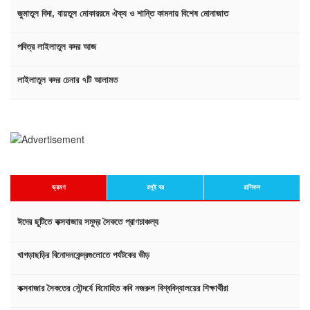
জুমাতুল বিদা, বায়তুল মোকাররমে ঐক্য ও শান্তি কামনায় বিশেষ মোনাজাত
পবিত্র লাইলাতুল কদর আজ
লাইলাতুল কদর চেনার ৭টি আলামত
ভ্রমণ
রসুই ঘর
রাশিফল
ঈদের ছুটিতে কক্সবাজার সমুদ্র সৈকতে প্রাণচাঞ্চল্য
খাগড়াছড়ির বিনোদনকেন্দ্রগুলোতে পর্যটকের ভীড়
কক্সবাজার সৈকতের সৌন্দর্যে বিমোহিত কবি নজরুল বিশ্ববিদ্যালয়ের শিক্ষার্থীরা