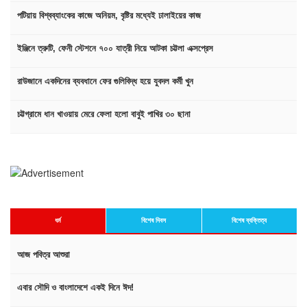
পটিয়ায় বিশ্বব্যাংকের কাজে অনিয়ম, বৃষ্টির মধ্যেই ঢালাইয়ের কাজ
ইঞ্জিনে ত্রুটি, ফেনী স্টেশনে ৭০০ যাত্রী নিয়ে আটকা চট্টলা এক্সপ্রেস
রাউজানে একদিনের ব্যবধানে ফের গুলিবিদ্ধ হয়ে যুবদল কর্মী খুন
চট্টগ্রামে ধান খাওয়ায় মেরে ফেলা হলো বাবুই পাখির ৩০ ছানা
ধর্ম
বিশেষ দিবস
বিশেষ ব্যক্তিত্ব
আজ পবিত্র আশুরা
এবার সৌদি ও বাংলাদেশে একই দিনে ঈদ!