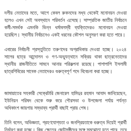
দলীয় নেতাদের মতে, আগে কেবল রুকনদের মধ্য থেকেই মনোনয়ন দেওয়া
হলেও এখন সেই অবস্থানে পরিবর্তন এসেছে। সাম্প্রতিক জাতীয় নির্বাচনে
কর্মী-সমর্থক এমনকি ভিন্ন ধর্মাবলম্বী ব্যক্তিদেরও মনোনয়ন দেওয়া
হয়েছিল। স্থানীয় নির্বাচনেও একই ধরনের কৌশল অনুসরণ করা হতে পারে।
এবারের নির্বাচনী প্রস্তুতিতে তরুণদের অগ্রাধিকার দেওয়া হচ্ছে। ২০২৪
সালের ছাত্র আন্দোলন ও গণ-অভ্যুত্থানে সক্রিয় থাকা ছাত্রনেতাদের
স্থানীয় রাজনীতিতে সামনে আনার পরিকল্পনা রয়েছে। পাশাপাশি ইসলামী
ছাত্রশিবিরের সাবেক নেতাদেরও গুরুত্বপূর্ণ পদে বিবেচনা করা হচ্ছে।
জামায়াতের সহকারী সেক্রেটারি জেনারেল হামিদুর রহমান আযাদ জানিয়েছেন,
ইউনিয়ন পরিষদ থেকে শুরু করে পৌরসভা ও উপজেলা পর্যায় পর্যন্ত
অধিকাংশ জায়গায় সম্ভাব্য প্রার্থী বাছাই প্রায় শেষ।
তিনি বলেন, অভিজ্ঞতা, গ্রহণযোগ্যতা ও জনপ্রিয়তাকে গুরুত্ব দিয়েই প্রার্থী
নির্ধারণ করা হচ্ছে। কিছু ক্ষেত্রে জোটসঙ্গীদের সঙ্গে সমঝোতা হতে পারে, তবে