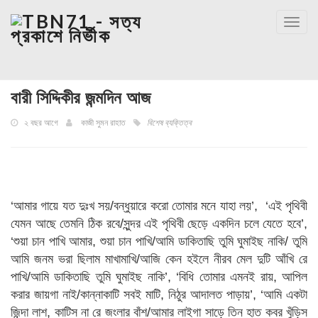
Toggl
navig
বারী সিদ্দিকীর জন্মদিন আজ
২ বছর আগে
কাজী সুমন রাহাত
বিশেষ ব্যক্তিত্ব
‘
আমার গায়ে যত দুঃখ সয়/বন্ধুয়ারে করো তোমার মনে যাহা লয়’,
‘এই পৃথিবী
যেমন আছে তেমনি ঠিক রবে/সুন্দর এই পৃথিবী ছেড়ে একদিন চলে যেতে হবে’,
‘শুয়া চান পাখি আমার, শুয়া চান পাখি/আমি ডাকিতাছি তুমি ঘুমাইছ নাকি/ তুমি
আমি জনম ভরা ছিলাম মাখামাখি/আজি কেন হইলে নীরব মেল দুটি আঁখি রে
পাখি/আমি ডাকিতাছি তুমি ঘুমাইছ নাকি’, ‘বিধি তোমার এমনই রায়, আপিল
করার জায়গা নাই/কান্নাকাটি সবই মাটি, নিঠুর আদালত পাড়ায়’, ‘আমি একটা
জিন্দা লাশ, কাটিস না রে জংলার বাঁশ/আমার লাইগা সাড়ে তিন হাত কবর খুঁড়িস