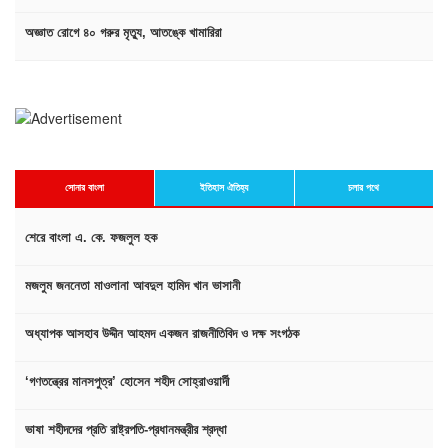
অজ্ঞাত রোগে ৪০ গরুর মৃত্যু, আতঙ্কে খামারিরা
সোনার বাংলা
ইতিহাস ঐতিহ্য
চলার পথে
শেরে বাংলা এ. কে. ফজলুল হক
মজলুম জননেতা মাওলানা আবদুল হামিদ খান ভাসানী
অধ্যাপক আসহাব উদ্দীন আহমদ একজন রাজনীতিবিদ ও দক্ষ সংগঠক
‘গণতন্ত্রের মানসপুত্র’ হোসেন শহীদ সোহ্‌রাওয়ার্দী
ভাষা শহীদদের প্রতি রাষ্ট্রপতি-প্রধানমন্ত্রীর শ্রদ্ধা