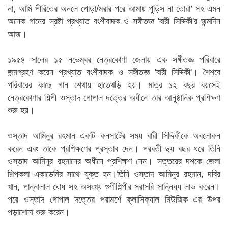
না, আমি পীরিতের অনলে পোড়া/মরার পরে আমায় পুড়িস না তোরা’ সহ এমন
অনেক গানের স্রষ্টা
প্রখ্যাত বংশীবাদক ও সঙ্গীতজ্ঞ 'বারী সিদ্দিকী'র জন্মদিন
আজ।
১৯৫৪ সালের ১৫ নভেম্বর নেত্রকোণা জেলায় এক সঙ্গীতজ্ঞ পরিবারে
জন্মগ্রহণ করেন প্রখ্যাত বংশীবাদক ও সঙ্গীতজ্ঞ 'বারী সিদ্দিকী'। শৈশবে
পরিবারের কাছে গান শেখায় হাতেখড়ি হয়। মাত্র ১২ বছর বয়সেই
নেত্রকোণার শিল্পী ওস্তাদ গোপাল দত্তের অধীনে তার আনুষ্ঠানিক প্রশিক্ষণ
শুরু হয়।
ওস্তাদ আমিনুর রহমান একটি কনসার্টের সময় বারী সিদ্দিকীকে অবলোকন
করেন এবং তাকে প্রশিক্ষণের প্রস্তাব দেন। পরবর্তী ছয় বছর ধরে তিনি
ওস্তাদ আমিনুর রহমানের অধীনে প্রশিক্ষণ নেন। সত্তরের দশকে জেলা
শিল্পকলা একাডেমির সাথে যুক্ত হন।তিনি ওস্তাদ আমিনুর রহমান, দবির
খান, পান্নালাল ঘোষ সহ অসংখ্য গুণীশিল্পীর সরাসরি সান্নিধ্য লাভ করেন।
পরে ওস্তাদ গোপাল দত্তের পরামর্শে ক্লাসিক্যাল মিউজিক এর উপর
পড়াশোনা শুরু করেন।