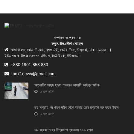
সম্পাদক ও প্রকাশক
রুকুন-উদ-দৌলা সোহেল
বাসা #২৩, রোড় # ২/এ, ব্লক #ই, সেক্টর #১৫, উত্তরা, ঢাকা -১২৩০।।
ইউএসএ কার্যালয়ঃ জেকসন হাইডস, নিউ ইয়র্ক, ইউএসএ।
+880 1901-853 833
tbn71news@gmail.com
আলোচিত মাসুদ হত্যা মামলার আসামি আইয়ুব আটক
১ মাস আগে
ছয় সপ্তাহ পর খারগ দ্বীপ থেকে আবার তেল রপ্তানি শুরু করল ইরান
১ মাস আগে
৬৮ বছরের মধ্যে বিশ্বকাপে দ্রুততম ১০০ গোল