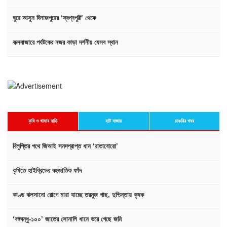
ঘুরে আসুন দিনাজপুরের ‘স্বপ্নপুরী’ থেকে
কক্সবাজারে পর্যটকের নজর কাড়া দর্শনীয় যেসব স্থান
কৃষি ও খামার বাড়ি
হাট বাজার
চাকরির খবর
বিলুপ্তির পথে জিআই সনদপ্রাপ্ত ধান ‘রাতাবোরো’
কৃষিতে হাইব্রিডের বহুজাতিক ফাঁদ
কাণ্ড ঝলসানো রোগে মারা যাচ্ছে তরমুজ গাছ, দুশ্চিন্তায় কৃষক
‘বঙ্গবন্ধু-১০০’ জাতের সোনালি ধানে ভরে গেছে জমি