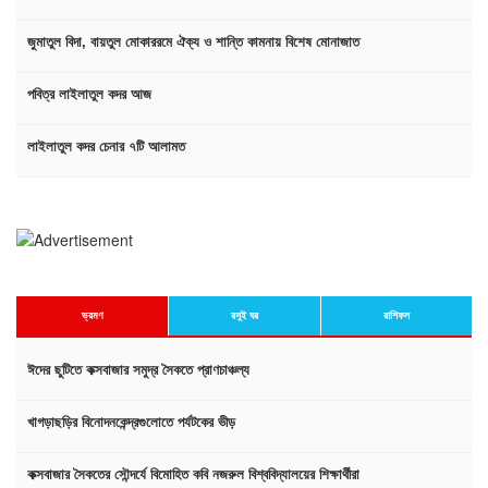
জুমাতুল বিদা, বায়তুল মোকাররমে ঐক্য ও শান্তি কামনায় বিশেষ মোনাজাত
পবিত্র লাইলাতুল কদর আজ
লাইলাতুল কদর চেনার ৭টি আলামত
ভ্রমণ
রসুই ঘর
রাশিফল
ঈদের ছুটিতে কক্সবাজার সমুদ্র সৈকতে প্রাণচাঞ্চল্য
খাগড়াছড়ির বিনোদনকেন্দ্রগুলোতে পর্যটকের ভীড়
কক্সবাজার সৈকতের সৌন্দর্যে বিমোহিত কবি নজরুল বিশ্ববিদ্যালয়ের শিক্ষার্থীরা