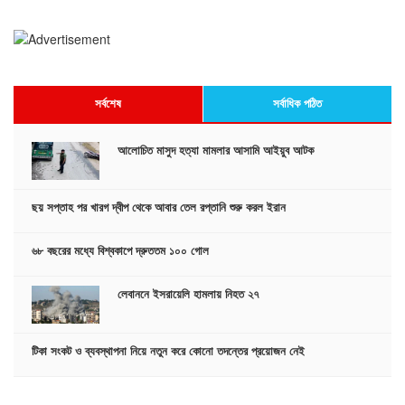
সর্বশেষ
সর্বাধিক পঠিত
আলোচিত মাসুদ হত্যা মামলার আসামি আইয়ুব আটক
ছয় সপ্তাহ পর খারগ দ্বীপ থেকে আবার তেল রপ্তানি শুরু করল ইরান
৬৮ বছরের মধ্যে বিশ্বকাপে দ্রুততম ১০০ গোল
লেবাননে ইসরায়েলি হামলায় নিহত ২৭
টিকা সংকট ও ব্যবস্থাপনা নিয়ে নতুন করে কোনো তদন্তের প্রয়োজন নেই