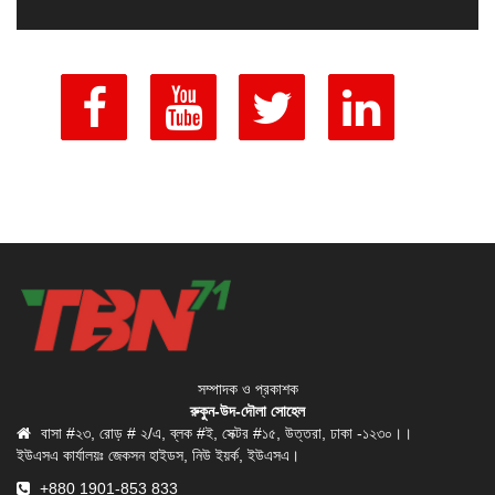
সম্পাদক ও প্রকাশক
রুকুন-উদ-দৌলা সোহেল
বাসা #২৩, রোড় # ২/এ, ব্লক #ই, সেক্টর #১৫, উত্তরা, ঢাকা -১২৩০।।
ইউএসএ কার্যালয়ঃ জেকসন হাইডস, নিউ ইয়র্ক, ইউএসএ।
+880 1901-853 833