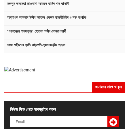
মজলুম জননেতা মাওলানা আবদুল হামিদ খান ভাসানী
অধ্যাপক আসহাব উদ্দীন আহমদ একজন রাজনীতিবিদ ও দক্ষ সংগঠক
‘গণতন্ত্রের মানসপুত্র’ হোসেন শহীদ সোহ্‌রাওয়ার্দী
ভাষা শহীদদের প্রতি রাষ্ট্রপতি-প্রধানমন্ত্রীর শ্রদ্ধা
আমাদের সাথে থাকুন
নিউজ ফিড পেতে সাবস্ক্রাইব করুন