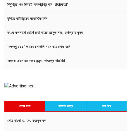
বিলুপ্তির পথে জিআই সনদপ্রাপ্ত ধান ‘রাতাবোরো’
কৃষিতে হাইব্রিডের বহুজাতিক ফাঁদ
কাণ্ড ঝলসানো রোগে মারা যাচ্ছে তরমুজ গাছ, দুশ্চিন্তায় কৃষক
‘বঙ্গবন্ধু-১০০’ জাতের সোনালি ধানে ভরে গেছে জমি
অজ্ঞাত রোগে ৪০ গরুর মৃত্যু, আতঙ্কে খামারিরা
সোনার বাংলা
ইতিহাস ঐতিহ্য
চলার পথে
শেরে বাংলা এ. কে. ফজলুল হক