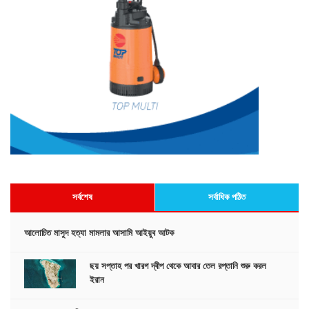
সর্বশেষ
সর্বাধিক পঠিত
আলোচিত মাসুদ হত্যা মামলার আসামি আইয়ুব আটক
ছয় সপ্তাহ পর খারগ দ্বীপ থেকে আবার তেল রপ্তানি শুরু করল
ইরান