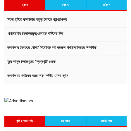
ভ্রমণ
রসুই ঘর
রাশিফল
ঈদের ছুটিতে কক্সবাজার সমুদ্র সৈকতে প্রাণচাঞ্চল্য
খাগড়াছড়ির বিনোদনকেন্দ্রগুলোতে পর্যটকের ভীড়
কক্সবাজার সৈকতের সৌন্দর্যে বিমোহিত কবি নজরুল বিশ্ববিদ্যালয়ের শিক্ষার্থীরা
ঘুরে আসুন দিনাজপুরের ‘স্বপ্নপুরী’ থেকে
কক্সবাজারে পর্যটকের নজর কাড়া দর্শনীয় যেসব স্থান
কৃষি ও খামার বাড়ি
হাট বাজার
চাকরির খবর