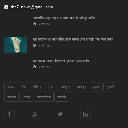
tbn71news@gmail.com
আলোচিত মাসুদ হত্যা মামলার আসামি আইয়ুব আটক
১ মাস আগে
ছয় সপ্তাহ পর খারগ দ্বীপ থেকে আবার তেল রপ্তানি শুরু করল ইরান
১ মাস আগে
৬৮ বছরের মধ্যে বিশ্বকাপে দ্রুততম ১০০ গোল
১ মাস আগে
জাতীয়
শিক্ষা
সাহিত্য
কবিতা
সংস্কৃতি
খেলাধুলা
ভ্রমণ
প্রবাসী
ইতিহাস
ঐতিহ্য
আন্তর্জাতিক
রাজনীতি