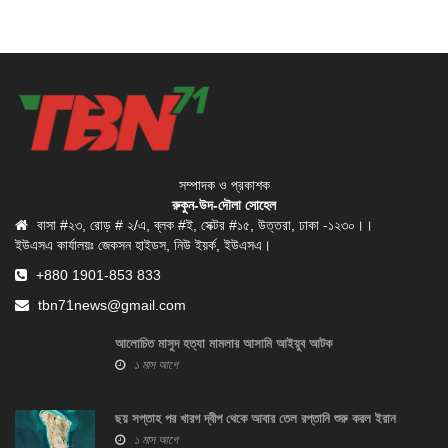
সম্পাদক ও প্রকাশক
রুকুন-উদ-দৌলা সোহেল
বাসা #২৩, রোড় # ২/এ, ব্লক #ই, সেক্টর #১৫, উত্তরা, ঢাকা -১২৩০।।
ইউএসএ কার্যালয়ঃ জেকসন হাইডস, নিউ ইয়র্ক, ইউএসএ।
+880 1901-853 833
tbn71news@gmail.com
আলোচিত মাসুদ হত্যা মামলার আসামি আইয়ুব আটক
১ মাস আগে
ছয় সপ্তাহ পর খারগ দ্বীপ থেকে আবার তেল রপ্তানি শুরু করল ইরান
১ মাস আগে