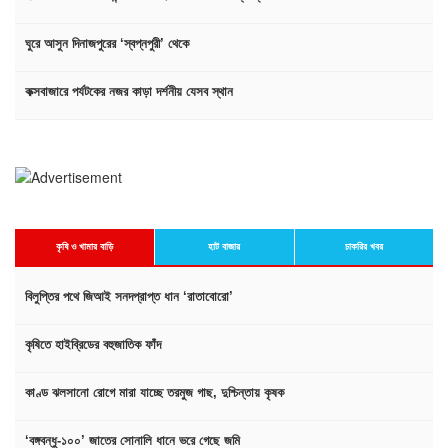
ঘুরে আসুন দিনাজপুরের ‘স্বপ্নপুরী’ থেকে
কক্সবাজারে পর্যটকের নজর কাড়া দর্শনীয় যেসব স্থান
কৃষি ও খামার বাড়ি
হাট বাজার
চাকরির খবর
বিলুপ্তির পথে জিআই সনদপ্রাপ্ত ধান ‘রাতাবোরো’
কৃষিতে হাইব্রিডের বহুজাতিক ফাঁদ
কাণ্ড ঝলসানো রোগে মারা যাচ্ছে তরমুজ গাছ, দুশ্চিন্তায় কৃষক
‘বঙ্গবন্ধু-১০০’ জাতের সোনালি ধানে ভরে গেছে জমি