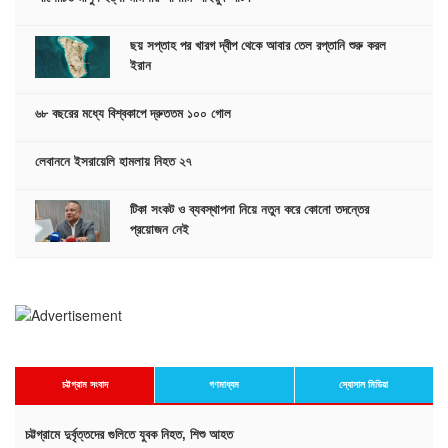
ছয় সপ্তাহ পর খারগ দ্বীপ থেকে আবার তেল রপ্তানি শুরু করল
ইরান
৬৮ বছরের মধ্যে বিশ্বকাপে দ্রুততম ১০০ গোল
লেবাননে ইসরায়েলি হামলায় নিহত ২৭
টিকা সংকট ও ব্যবস্থাপনা নিয়ে নতুন করে কোনো তদন্তের
প্রয়োজন নেই
চট্টগ্রাম সংবাদ
গণমাধ্যম
স্যোসাল মিডিয়া
চট্টগ্রামে দুর্বৃত্তদের গুলিতে যুবক নিহত, শিশু আহত