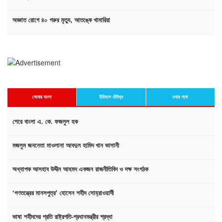
অজ্ঞাত রোগে ৪০ গরুর মৃত্যু, আতঙ্কে খামারিরা
সোনার বাংলা
ইতিহাস ঐতিহ্য
চলার পথে
শেরে বাংলা এ. কে. ফজলুল হক
মজলুম জননেতা মাওলানা আবদুল হামিদ খান ভাসানী
অধ্যাপক আসহাব উদ্দীন আহমদ একজন রাজনীতিবিদ ও দক্ষ সংগঠক
‘গণতন্ত্রের মানসপুত্র’ হোসেন শহীদ সোহ্‌রাওয়ার্দী
ভাষা শহীদদের প্রতি রাষ্ট্রপতি-প্রধানমন্ত্রীর শ্রদ্ধা