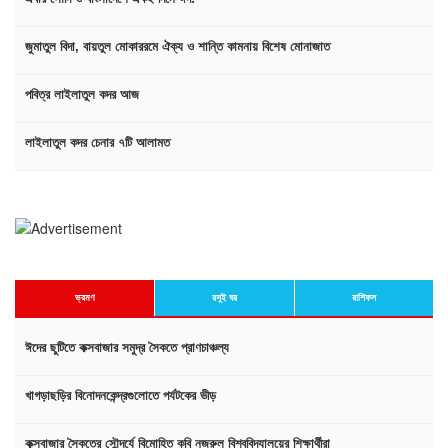
জুমাতুল বিদা, বায়তুল মোকাররমে ঐক্য ও শান্তি কামনায় বিশেষ মোনাজাত
পবিত্র লাইলাতুল কদর আজ
লাইলাতুল কদর চেনার ৭টি আলামত
ভ্রমণ
রসুই ঘর
রাশিফল
ঈদের ছুটিতে কক্সবাজার সমুদ্র সৈকতে প্রাণচাঞ্চল্য
খাগড়াছড়ির বিনোদনকেন্দ্রগুলোতে পর্যটকের ভীড়
কক্সবাজার সৈকতের সৌন্দর্যে বিমোহিত কবি নজরুল বিশ্ববিদ্যালয়ের শিক্ষার্থীরা